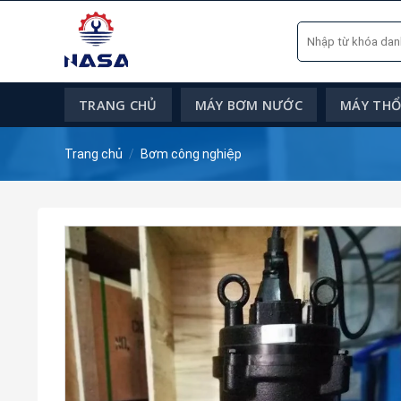
Skip
Tìm
to
kiếm:
content
TRANG CHỦ
MÁY BƠM NƯỚC
MÁY THỔI
Trang chủ
/
Bơm công nghiệp