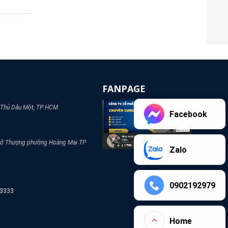
FANPAGE
 Thủ Dâu Một, TP HCM
Facebook
Sở Thượng phường Hoàng Mai TP
Zalo
0902192979
2 3333
Home