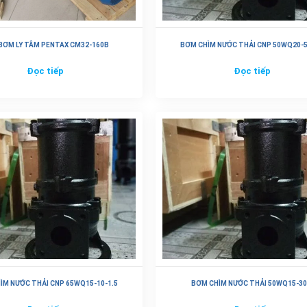
BƠM LY TÂM PENTAX CM32-160B
BƠM CHÌM NƯỚC THẢI CNP 50WQ20-5
Đọc tiếp
Đọc tiếp
ÌM NƯỚC THẢI CNP 65WQ15-10-1.5
BƠM CHÌM NƯỚC THẢI 50WQ15-30