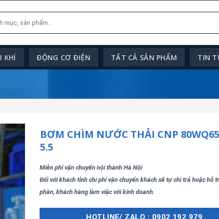
 KHÍ
ĐỘNG CƠ ĐIỆN
TẤT CẢ SẢN PHẨM
TIN 
BƠM CHÌM NƯỚC THẢI CNP 80WQ65-
5.5
Miễn phí vận chuyển nội thành Hà Nội
Đối với khách tỉnh chi phí vận chuyển khách sẽ tự chi trả hoặc hỗ 
phần, khách hàng làm việc với kinh doanh.
HOTLINE/ ZALO : 0902 192 979