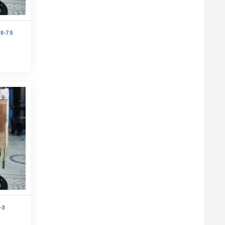
0-7.5
-3