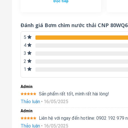
Đọc tiếp
Đánh giá Bơm chìm nước thải CNP 80WQ65
5
4
3
2
1
Admin
Sản phẩm rất tốt, mình rất hài lòng!
Được xếp
Thảo luận
•
16/05/2025
hạng
5
5
sao
Admin
Liên hệ với ngay đến hotline: 0902 192 979
Được xếp
Thảo luận
•
16/05/2025
hạng
5
5