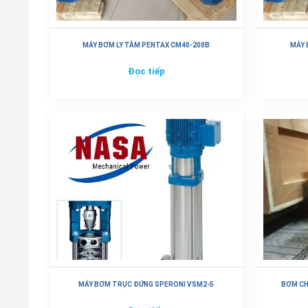
MÁY BƠM LY TÂM PENTAX CM40-200B
MÁY 
Đọc tiếp
MÁY BƠM TRỤC ĐỨNG SPERONI VSM2-5
BƠM CH