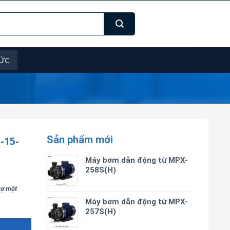
TỨC
Sản phẩm mới
15-
Máy bơm dẫn động từ MPX-
258S(H)
trợ một
Máy bơm dẫn động từ MPX-
257S(H)