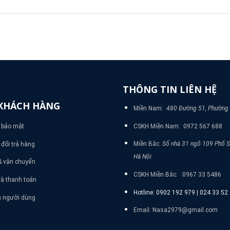
THÔNG TIN LIÊN HỆ
KHÁCH HÀNG
Miền Nam:
480 Đường 51, Phường
CSKH Miền Nam: 0972 567 688
 bảo mật
Miền Bắc:
Số nhà 31 ngõ 109 Phố 
đổi trả hàng
Hà Nội
& vận chuyển
CSKH Miền Bắc: 0967 33 5486
à thanh toán
Hotline: 0902 192 979 | 024 33 5
n người dùng
Email: Nasa2979@gmail.com