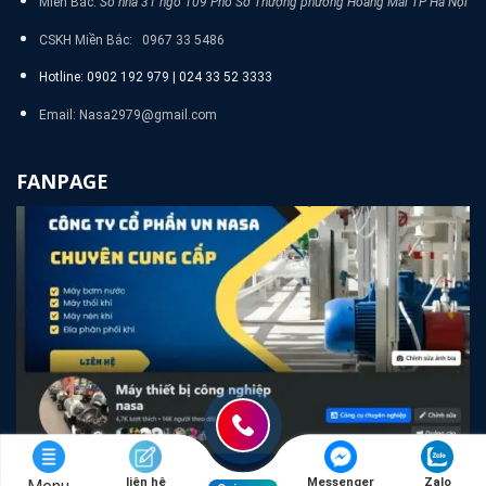
Miền Bắc:
Số nhà 31 ngõ 109 Phố Sở Thượng phường Hoàng Mai TP Hà Nội
CSKH Miền Bắc: 0967 33 5486
Hotline: 0902 192 979 | 024 33 52 3333
Email: Nasa2979@gmail.com
FANPAGE
liên hệ
Messenger
Zalo