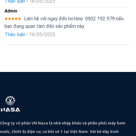
Thảo luận
•
16/05/2025
hạng
5
5
sao
Admin
Liên hệ với ngay đến hotline: 0902 192 979 nếu
Được xếp
bạn đang quan tâm đến sản phẩm này
hạng
5
5
sao
Thảo luận
•
16/05/2025
Công ty cổ phần VN Nasa là nhà nhập khẩu và phân phối máy bơm
nước, thiết bị điện cơ, cơ khí số 1 tại Việt Nam. Với bề dày kinh