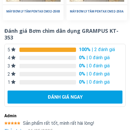
MÁY BƠM LY TÂM PENTAX CM32-250B
MÁY BƠM LY TÂM PENTAX CM32-250A
Đánh giá Bơm chìm dân dụng GRAMPUS KT-
353
100%
| 2 đánh giá
5
0%
| 0 đánh giá
4
0%
| 0 đánh giá
3
0%
| 0 đánh giá
2
0%
| 0 đánh giá
1
ĐÁNH GIÁ NGAY
Admin
Sản phẩm rất tốt, mình rất hài lòng!
Được xếp