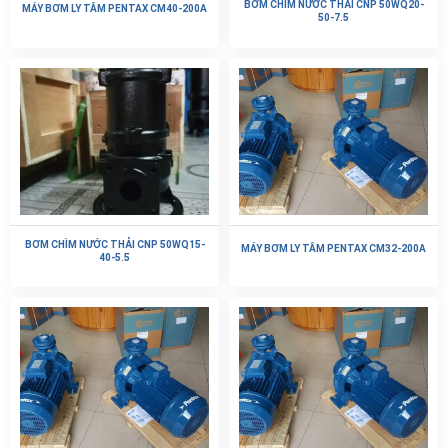
BƠM CHÌM NƯỚC THẢI CNP 50WQ20-
MÁY BƠM LY TÂM PENTAX CM40-200A
50-7.5
BƠM CHÌM NƯỚC THẢI CNP 50WQ15-
MÁY BƠM LY TÂM PENTAX CM32-200A
40-5.5