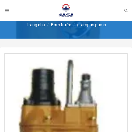
Skip
to
content
Trang chủ
/
Bơm Nước
/
grampus pump